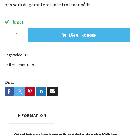
och som du garanterat inte tröttnar på!N
I lager.
LÄGG I KORGEN
Lagersaldo:
12
Artikelnummer:
193
Dela
INFORMATION
Otroligt vacker keramikvas från danska Kähler