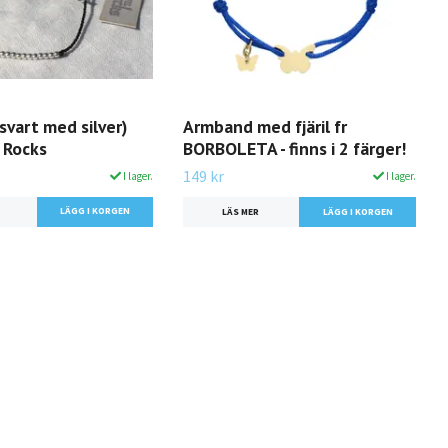
vart med silver)
Armband med fjäril fr
 Rocks
BORBOLETA - finns i 2 färger!
149 kr
I lager.
I lager.
LÄS MER
LÄGG I KORGEN