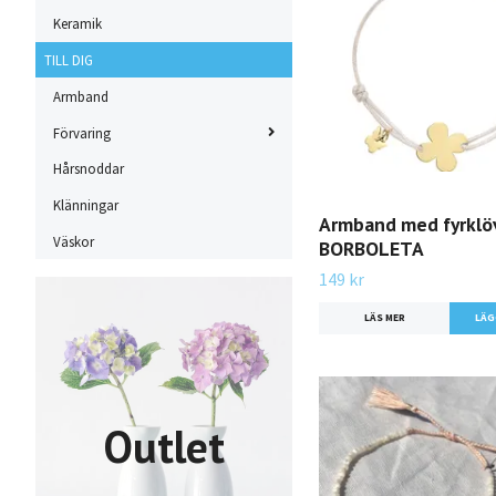
Keramik
TILL DIG
Armband
Förvaring
Hårsnoddar
Klänningar
Armband med fyrklöv
Väskor
BORBOLETA
149 kr
LÄS MER
Outlet