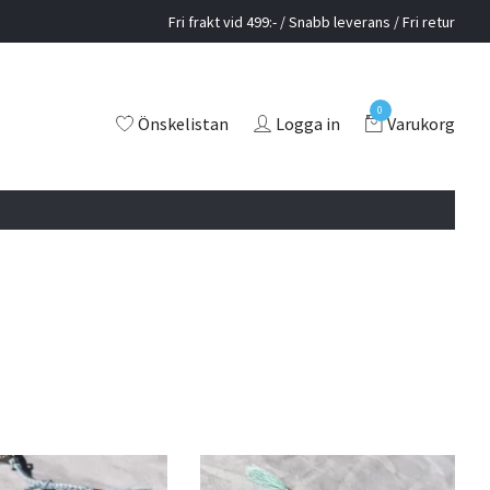
Fri frakt vid 499:- / Snabb leverans / Fri retur
0
Önskelistan
Logga in
Varukorg