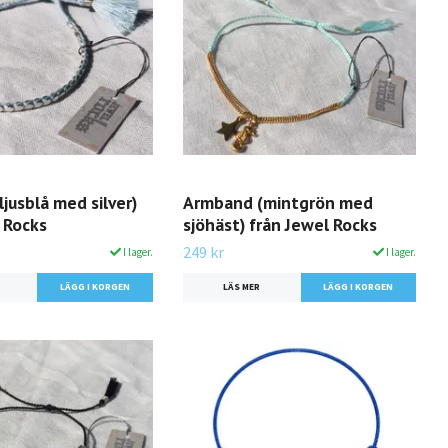
jusblå med silver)
Armband (mintgrön med
 Rocks
sjöhäst) från Jewel Rocks
249 kr
I lager.
I lager.
LÄS MER