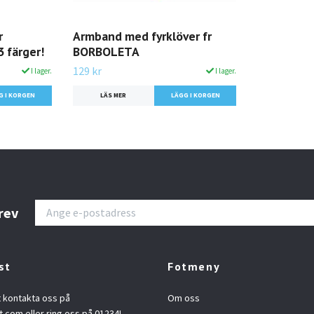
r
Armband med fyrklöver fr
3 färger!
BORBOLETA
129 kr
I lager.
I lager.
G I KORGEN
LÄS MER
LÄGG I KORGEN
rev
st
Fotmeny
t kontakta oss på
Om oss
t.com
eller ring oss på 01234!