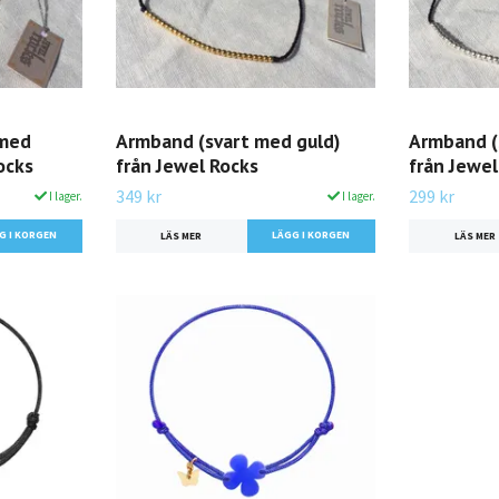
 med
Armband (svart med guld)
Armband (s
ocks
från Jewel Rocks
från Jewel
349 kr
299 kr
I lager.
I lager.
LÄS MER
LÄS MER