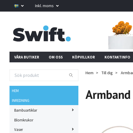
Inkl. moms
VÅRA BUTIKER
OM OSS
KÖPVILLKOR
KONTAKTINFO
Hem
Till dig
Armba
Armband
HEM
INREDNING
Bambuartiklar
Blomkrukor
Vaser