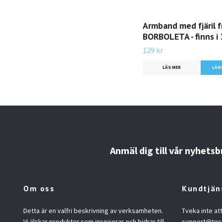
Armband med fjäril f
BORBOLETA - finns i 
129 kr
LÄS MER
LÄG
Anmäl dig till vår nyhetsb
Om oss
Kundtjän
Detta är en valfri beskrivning av verksamheten.
Tveka inte at
Vi älskar produkter som inspirerar och bidrar till
support@tes