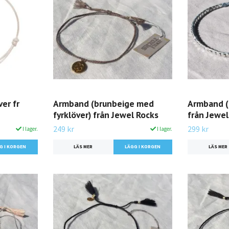
er fr
Armband (brunbeige med
Armband (l
fyrklöver) från Jewel Rocks
från Jewel
249 kr
299 kr
I lager.
I lager.
LÄS MER
LÄS MER