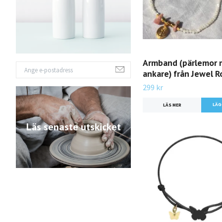
Armband (pärlemor
ankare) från Jewel R
299 kr
LÄS MER
Läs senaste utskicket