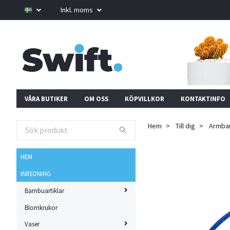
Inkl. moms
VÅRA BUTIKER
OM OSS
KÖPVILLKOR
KONTAKTINFO
Hem
Till dig
Armba
HEM
INREDNING
Bambuartiklar
Blomkrukor
Vaser