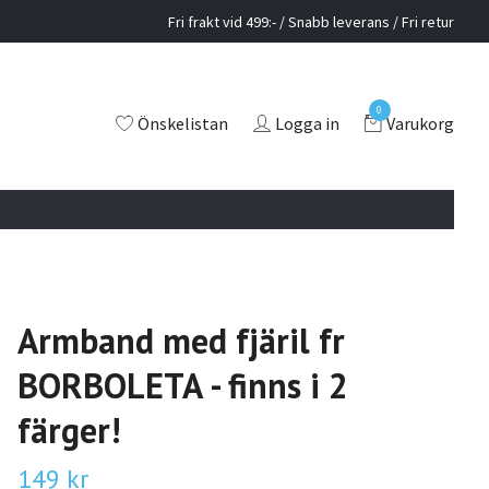
Fri frakt vid 499:- / Snabb leverans / Fri retur
0
Önskelistan
Logga in
Varukorg
Armband med fjäril fr
BORBOLETA - finns i 2
färger!
149 kr