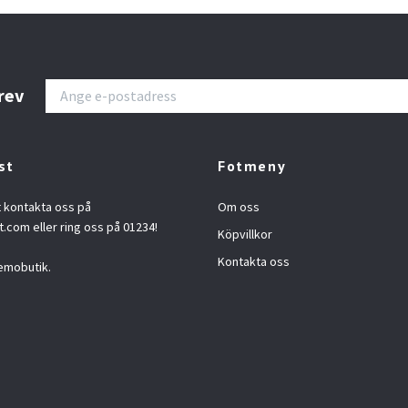
rev
st
Fotmeny
t kontakta oss på
Om oss
t.com
eller ring oss på 01234!
Köpvillkor
Kontakta oss
emobutik.