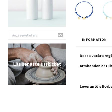
INFORMATION
Dessa vackra regle
Läs senaste utskicket
Armbanden är till
Leverantör: Borb