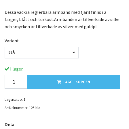
Dessa vackra reglerbara armband med fjäril finns i 2
färger; blått och turkost.Armbanden är tillverkade av silke
och smycken är tillverkade av silver med guldpl
Variant
BLÅ
I lager.
LÄGG I KORGEN
Lagersaldo:
1
Artikelnummer:
125-bla
Dela