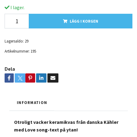
I lager.
LÄGG I KORGEN
Lagersaldo:
29
Artikelnummer:
195
Dela
INFORMATION
Otroligt vacker keramikvas från danska Kähler
med Love song-text på ytan!