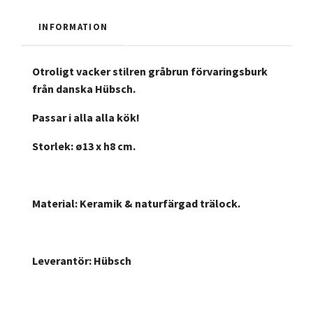
INFORMATION
Otroligt vacker stilren gråbrun förvaringsburk
från danska Hübsch.
Passar i alla alla kök!
Storlek: ø13 x h8 cm.
Material: Keramik & naturfärgad trälock.
Leverantör: Hübsch