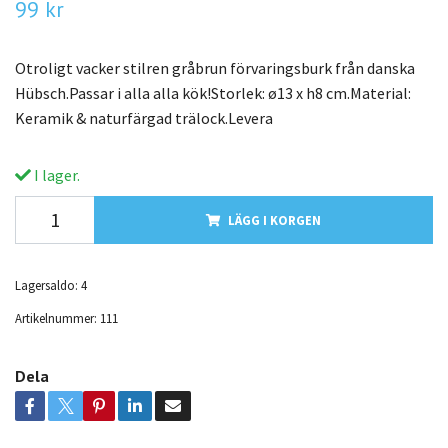
99 kr
Otroligt vacker stilren gråbrun förvaringsburk från danska
Hübsch.Passar i alla alla kök!Storlek: ø13 x h8 cm.Material:
Keramik & naturfärgad trälock.Levera
I lager.
LÄGG I KORGEN
Lagersaldo:
4
Artikelnummer:
111
Dela