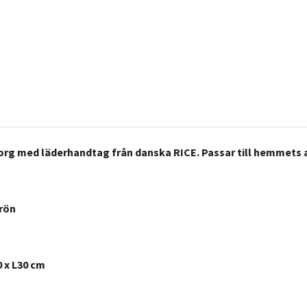
org med läderhandtag från danska RICE. Passar till hemmets 
grön
0 x L30 cm