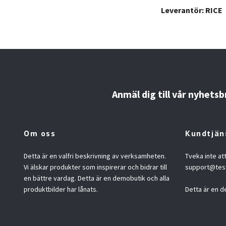
Leverantör: RICE
Anmäl dig till vår nyhetsb
Om oss
Kundtjän
Detta är en valfri beskrivning av verksamheten.
Tveka inte at
Vi älskar produkter som inspirerar och bidrar till
support@tes
en bättre vardag. Detta är en demobutik och alla
produktbilder har lånats.
Detta är en d