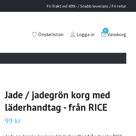
Fri frakt vid 499:- / Snabb leverans / Fri retur
0
Önskelistan
Logga in
Varukorg
Jade / jadegrön korg med
läderhandtag - från RICE
99 kr