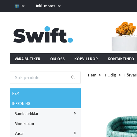
Inkl. moms
VÅRA BUTIKER
OM OSS
KÖPVILLKOR
KONTAKTINFO
Hem
Till dig
Förvar
HEM
INREDNING
Bambuartiklar
Blomkrukor
Vaser