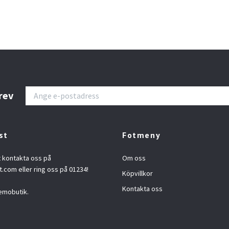
rev
st
Fotmeny
t kontakta oss på
Om oss
t.com
eller ring oss på 01234!
Köpvillkor
Kontakta oss
emobutik.