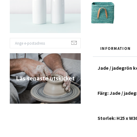
INFORMATION
Jade / jadegrön k
Läs senaste utskicket
Färg: Jade / jade
Storlek: H25 x W3