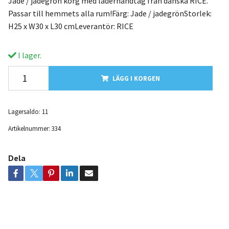
Jade / jadegrön korg med läderhandtag från danska RICE.
Passar till hemmets alla rum!Färg: Jade / jadegrönStorlek:
H25 x W30 x L30 cmLeverantör: RICE
I lager.
LÄGG I KORGEN
Lagersaldo:
11
Artikelnummer:
334
Dela