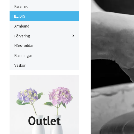
Keramik
TILL DIG
Armband
Förvaring
Hårsnoddar
Klänningar
Väskor
Outlet