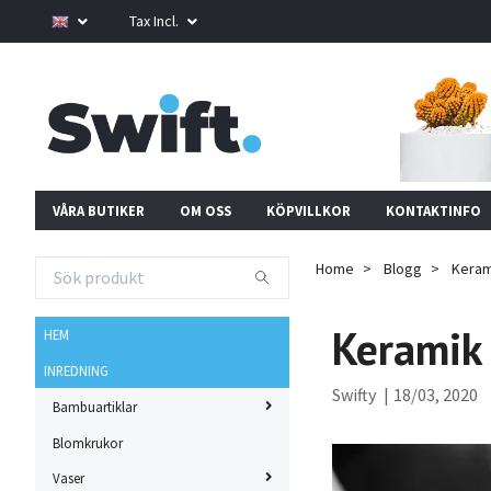
Tax Incl.
VÅRA BUTIKER
OM OSS
KÖPVILLKOR
KONTAKTINFO
Home
Blogg
Kerami
Keramik 
HEM
INREDNING
Swifty
|
18/03, 2020
Bambuartiklar
Blomkrukor
Vaser