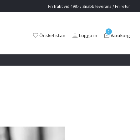
Fri frakt vid 499:- / Snabb leverans / Fri retur
0
Önskelistan
Logga in
Varukorg