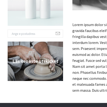
Lorem ipsum dolor sit
gravida faucibus elei
fringilla dapibus vest
interdum lorem. Vesti
sem. Praesent imperdi
euismod ac dolor. Et
feugiat. Fusce sed vul
Läs senaste utskicket
Nam sit amet porta li
non. Phasellus finibu
neque nec commodo. M
et malesuada fames ac
sem massa. Duis ultri