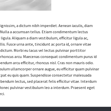
dignissim, a dictum nibh imperdiet. Aenean iaculis, diam
pis. Nulla a accumsan tellus. Etiam condimentum lectus
ligula. Aliquam a diam vestibulum, efficitur ligula ac,
s. Fusce urna ante, tincidunt ac porta id, ornare vitae
dictum. Morbi eu lacus vel lectus pulvinar porttitor
is rhoncus arcu. Maecenas consequat condimentum purus id
bendum arcu efficitur, rhoncus nisl. Cras non mauris odio.
stibulum ullamcorper ornare augue, eu efficitur quam pulvinar
olutpat eu quis quam. Suspendisse consectetur malesuada
ndum lectus, sed placerat felis efficitur vitae. Interdum
. Donec pulvinar vestibulum leo a interdum. Praesent eget
ci.