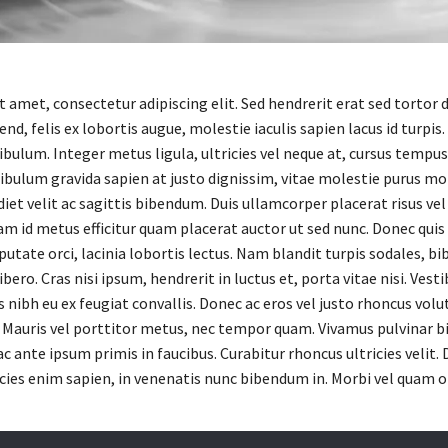
 amet, consectetur adipiscing elit. Sed hendrerit erat sed tortor 
fend, felis ex lobortis augue, molestie iaculis sapien lacus id tur
ibulum. Integer metus ligula, ultricies vel neque at, cursus tempus 
bulum gravida sapien at justo dignissim, vitae molestie purus molli
et velit ac sagittis bibendum. Duis ullamcorper placerat risus vel 
iam id metus efficitur quam placerat auctor ut sed nunc. Donec qu
putate orci, lacinia lobortis lectus. Nam blandit turpis sodales, bi
bero. Cras nisi ipsum, hendrerit in luctus et, porta vitae nisi. Ve
s nibh eu ex feugiat convallis. Donec ac eros vel justo rhoncus v
auris vel porttitor metus, nec tempor quam. Vivamus pulvinar bibe
 ante ipsum primis in faucibus. Curabitur rhoncus ultricies velit
cies enim sapien, in venenatis nunc bibendum in. Morbi vel quam or