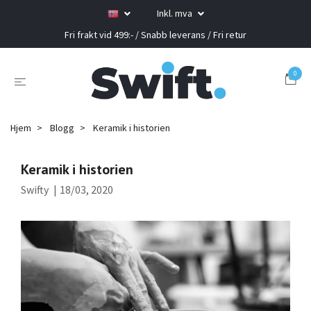
Inkl. mva
Fri frakt vid 499:- / Snabb leverans / Fri retur
0
Hjem
Blogg
Keramik i historien
Keramik i historien
Swifty
|
18/03, 2020