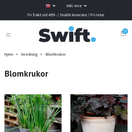
Inkl. mva
Fri frakt vid 499:- / Snabb leverans / Fri retur
0
Hjem
Inredning
Blomkrukor
Blomkrukor