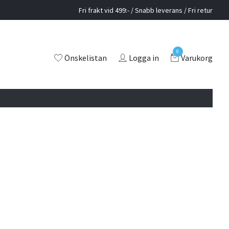
Fri frakt vid 499:- / Snabb leverans / Fri retur
0
Önskelistan
Logga in
Varukorg