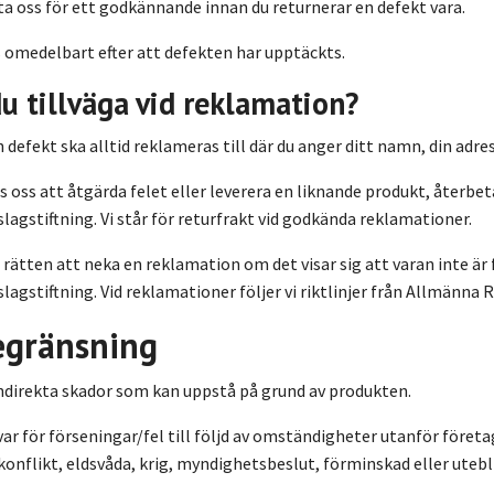
a oss för ett godkännande innan du returnerar en defekt vara.
 omedelbart efter att defekten har upptäckts.
du tillväga vid reklamation?
h defekt ska alltid reklameras till där du anger ditt namn, din adr
s oss att åtgärda felet eller leverera en liknande produkt, återbet
gstiftning. Vi står för returfrakt vid godkända reklamationer.
s rätten att neka en reklamation om det visar sig att varan inte är
gstiftning. Vid reklamationer följer vi riktlinjer från Allmänna
egränsning
 indirekta skador som kan uppstå på grund av produkten.
var för förseningar/fel till följd av omständigheter utanför före
onflikt, eldsvåda, krig, myndighetsbeslut, förminskad eller utebli