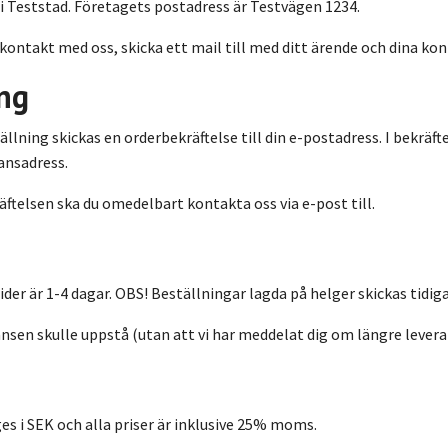
 i Teststad. Företagets postadress är Testvägen 1234.
ontakt med oss, skicka ett mail till med ditt ärende och dina kont
ing
ällning skickas en orderbekräftelse till din e-postadress. I bekräft
ansadress.
räftelsen ska du omedelbart kontakta oss via e-post till.
der är 1-4 dagar. OBS! Beställningar lagda på helger skickas tidig
nsen skulle uppstå (utan att vi har meddelat dig om längre leveran
ges i SEK och alla priser är inklusive 25% moms.