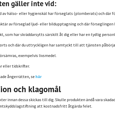
ten gäller inte vid:
av hälso- eller hygienskäl har förseglats (plomberats) och där f
tär av förseglad ljud- eller bildupptagning och där förseglingen h
t, som har skräddarsytts särskilt åt dig eller har en tydlig person
orts och där du uttryckligen har samtyckt till att tjänsten påbörj
örsämras, exempelvis livsmedel.
eller tidskrifter.
tade ångerrätten, se
här
tion och klagomål
kter innan dessa skickas till dig. Skulle produkten ändå vara skadad
skyddslagstiftning att kostnadsfritt åtgärda felet.