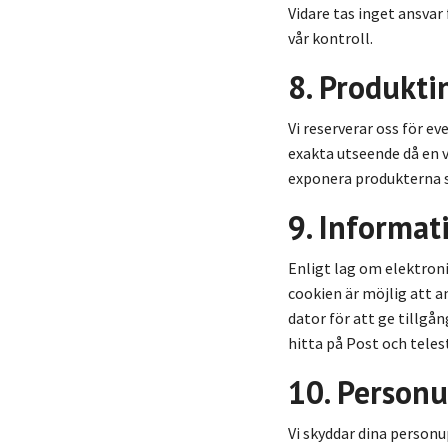
Vidare tas inget ansva
vår kontroll.
8. Produkt
Vi reserverar oss för e
exakta utseende då en v
exponera produkterna s
9. Informat
Enligt lag om elektron
cookien är möjlig att a
dator för att ge tillgå
hitta på Post och teles
10. Personu
Vi skyddar dina personu