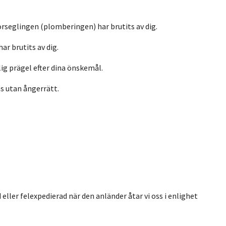
örseglingen (plomberingen) har brutits av dig.
ar brutits av dig.
lig prägel efter dina önskemål.
as utan ångerrätt.
 eller felexpedierad när den anländer åtar vi oss i enlighet