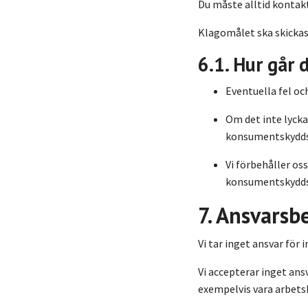
Du måste alltid kontakt
Klagomålet ska skickas
6.1. Hur går 
Eventuella fel oc
Om det inte lycka
konsumentskyddsla
Vi förbehåller os
konsumentskyddsla
7. Ansvarsb
Vi tar inget ansvar för
Vi accepterar inget ans
exempelvis vara arbetsk