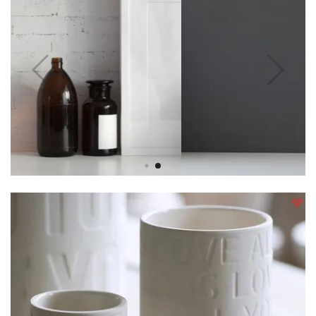
Inredningstips med keramik
Vaser och krukor kan göra stor skillnad för
helhetskänslan
LÄS ARTIKELN