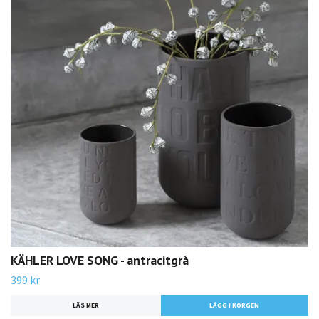
KÄHLER LOVE SONG - antracitgrå
399 kr
LÄS MER