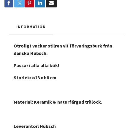
INFORMATION
Otroligt vacker stilren vit förvaringsburk från
danska Hübsch.
Passar i alla alla kök!
Storlek: ø13 x h8 cm
Material: Keramik & naturfärgad trälock.
Leverantör: Hübsch