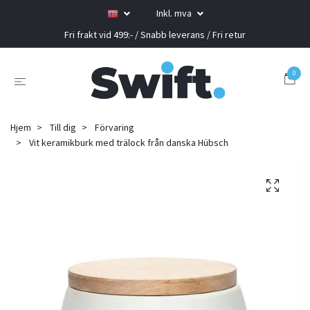
Inkl. mva
Fri frakt vid 499:- / Snabb leverans / Fri retur
0
Hjem
Till dig
Förvaring
Vit keramikburk med trälock från danska Hübsch