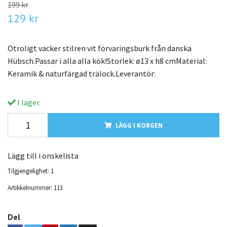
199 kr
129 kr
Otroligt vacker stilren vit förvaringsburk från danska
Hübsch.Passar i alla alla kök!Storlek: ø13 x h8 cmMaterial:
Keramik & naturfärgad trälock.Leverantör:
I lager.
LÄGG I KORGEN
Lägg till i önskelista
Tilgjengelighet:
1
Artikkelnummer:
113
Del