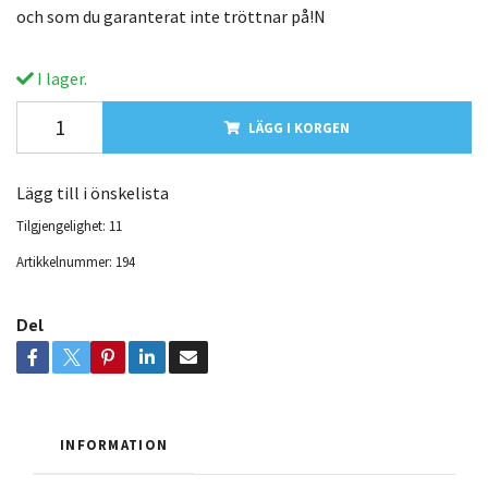
och som du garanterat inte tröttnar på!N
I lager.
LÄGG I KORGEN
Lägg till i önskelista
Tilgjengelighet:
11
Artikkelnummer:
194
Del
INFORMATION